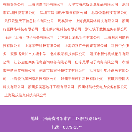
有限责任公司
上海猎鹰网络有限公司
天津市海尔斯金属制品有限公司
深圳
市京圳投资有限公司
深圳市昌海电子商务有限公司
北京锐瀚科技有限公司
武汉云盟天下信息技术有限公司
周易算命
上海虞其网络科技有限公司
苏州
行巨网络科技有限公司
北京麟邦毅科技有限公司
浙江快子数据服务有限公司
谨远（上海）电子商务有限公司
北京颐廷酒店管理有限公司
上海魅河网络科
技有限公司
上海茉芒科技有限公司
上海璐狄广告传媒有限公司
科技中介服
务
安徽省天长市关塘中学
北京欣湖科技有限公司
靖江市新竹机械配件有限
公司
江苏启创商务信息咨询服务有限公司
山东甩手电子商务有限公司
孝感
市中楚商贸有限公司
荆州市博宸科技技术有限公司
江苏悟行电子商务有限公
司
上海悦飞溪网络科技有限公司
郑州平量软件科技有限公司
抚顺凌薇网络
科技有限公司
苏州多美惠地坪工程有限公司
四川纬能特变电力设备有限公司
上海聚戎信息科技有限公司
地址：河南省洛阳市西工区解放路15号
电话：0379-13**