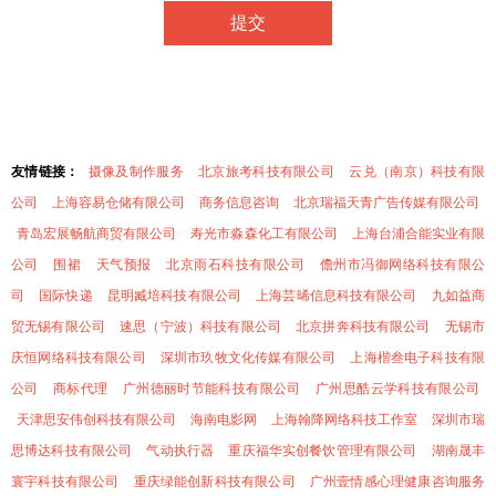
友情链接：
摄像及制作服务
北京旅考科技有限公司
云兑（南京）科技有限
公司
上海容易仓储有限公司
商务信息咨询
北京瑞福天青广告传媒有限公司
青岛宏展畅航商贸有限公司
寿光市淼森化工有限公司
上海台浦合能实业有限
公司
围裙
天气预报
北京雨石科技有限公司
儋州市冯御网络科技有限公
司
国际快递
昆明臧培科技有限公司
上海芸晞信息科技有限公司
九如益商
贸无锡有限公司
速思（宁波）科技有限公司
北京拼奔科技有限公司
无锡市
庆恒网络科技有限公司
深圳市玖牧文化传媒有限公司
上海楷叁电子科技有限
公司
商标代理
广州德丽时节能科技有限公司
广州思酷云学科技有限公司
天津思安伟创科技有限公司
海南电影网
上海翰降网络科技工作室
深圳市瑞
思博达科技有限公司
气动执行器
重庆福华实创餐饮管理有限公司
湖南晟丰
寰宇科技有限公司
重庆绿能创新科技有限公司
广州壹情感心理健康咨询服务