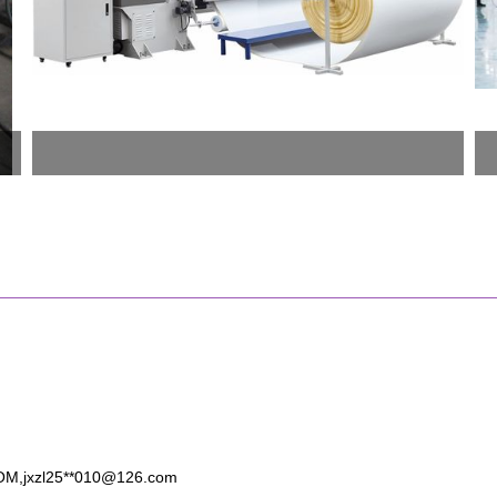
OM
,jxzl25**
010@126.com